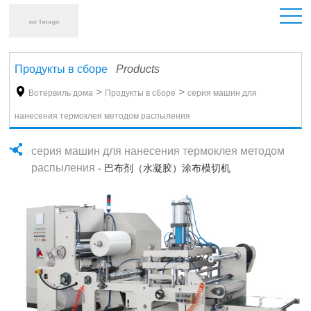
Продукты в сборе
Products

>
>
Вотервиль дома
Продукты в сборе
серия машин для
нанесения термоклея методом распыления
серия машин для нанесения термоклея методом
распыления
- 巴布剂（水凝胶）涂布模切机