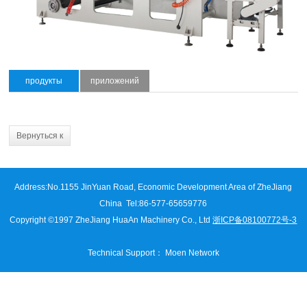
продукты
приложений
Вернуться к
списку
Address:
No.1155 JinYuan Road, Economic Development Area of ZheJiang
China
Tel:86-577-65659776
Copyright ©1997 ZheJiang HuaAn Machinery Co., Ltd
浙ICP备08100772号-3
Technical Support
：
Moen Network