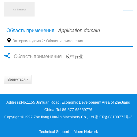
Область применения
Application domain

>
Вотервиль дома
Область применения
Область применения
- 胶带行业
Вернуться к
списку
Address:
No.1155 JinYuan Road, Economic Development Area of ZheJiang
China
Tel:86-577-65659776
Copyright ©1997 ZheJiang HuaAn Machinery Co., Ltd
浙ICP备08100772号-3
Technical Support
：
Moen Network